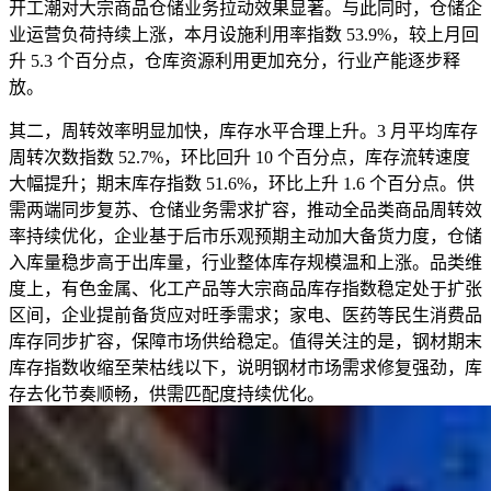
开工潮对大宗商品仓储业务拉动效果显著。与此同时，仓储企
业运营负荷持续上涨，本月设施利用率指数 53.9%，较上月回
升 5.3 个百分点，仓库资源利用更加充分，行业产能逐步释
放。
其二，周转效率明显加快，库存水平合理上升。3 月平均库存
周转次数指数 52.7%，环比回升 10 个百分点，库存流转速度
大幅提升；期末库存指数 51.6%，环比上升 1.6 个百分点。供
需两端同步复苏、仓储业务需求扩容，推动全品类商品周转效
率持续优化，企业基于后市乐观预期主动加大备货力度，仓储
入库量稳步高于出库量，行业整体库存规模温和上涨。品类维
度上，有色金属、化工产品等大宗商品库存指数稳定处于扩张
区间，企业提前备货应对旺季需求；家电、医药等民生消费品
库存同步扩容，保障市场供给稳定。值得关注的是，钢材期末
库存指数收缩至荣枯线以下，说明钢材市场需求修复强劲，库
存去化节奏顺畅，供需匹配度持续优化。