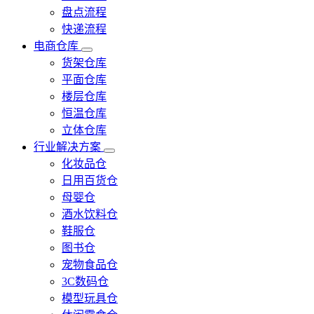
盘点流程
快递流程
电商仓库
货架仓库
平面仓库
楼层仓库
恒温仓库
立体仓库
行业解决方案
化妆品仓
日用百货仓
母婴仓
酒水饮料仓
鞋服仓
图书仓
宠物食品仓
3C数码仓
模型玩具仓