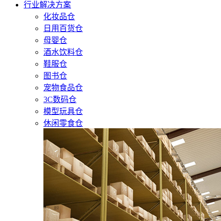
行业解决方案
化妆品仓
日用百货仓
母婴仓
酒水饮料仓
鞋服仓
图书仓
宠物食品仓
3C数码仓
模型玩具仓
休闲零食仓