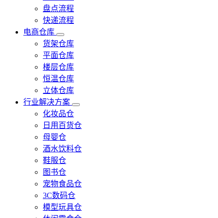
盘点流程
快递流程
电商仓库
货架仓库
平面仓库
楼层仓库
恒温仓库
立体仓库
行业解决方案
化妆品仓
日用百货仓
母婴仓
酒水饮料仓
鞋服仓
图书仓
宠物食品仓
3C数码仓
模型玩具仓