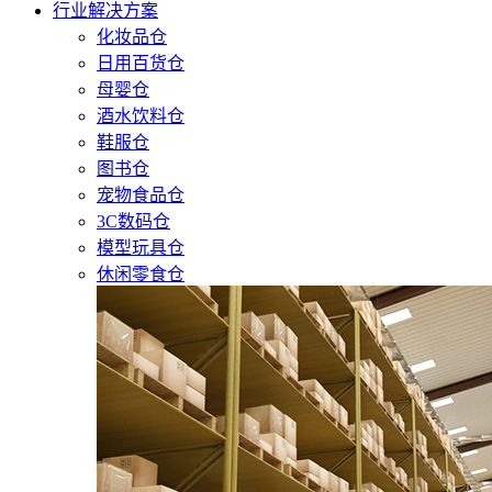
行业解决方案
化妆品仓
日用百货仓
母婴仓
酒水饮料仓
鞋服仓
图书仓
宠物食品仓
3C数码仓
模型玩具仓
休闲零食仓