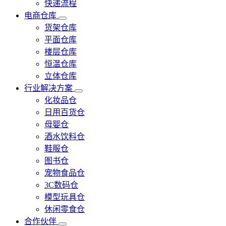
快递流程
电商仓库
货架仓库
平面仓库
楼层仓库
恒温仓库
立体仓库
行业解决方案
化妆品仓
日用百货仓
母婴仓
酒水饮料仓
鞋服仓
图书仓
宠物食品仓
3C数码仓
模型玩具仓
休闲零食仓
合作伙伴