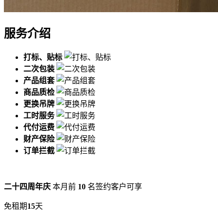
服务介绍
打标、贴标
二次包装
产品组套
商品质检
更换吊牌
工时服务
代付运费
财产保险
订单拦截
二十四周年庆
本月前
10
名签约客户可享
免租期
15
天