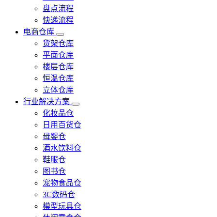
盘点流程
快递流程
电商仓库
货架仓库
平面仓库
楼层仓库
恒温仓库
立体仓库
行业解决方案
化妆品仓
日用百货仓
母婴仓
酒水饮料仓
鞋服仓
图书仓
宠物食品仓
3C数码仓
模型玩具仓