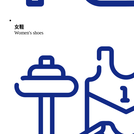
女鞋
Women's shoes