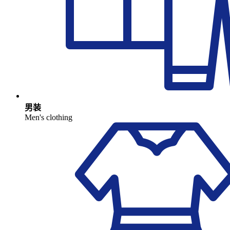
男装
Men's clothing