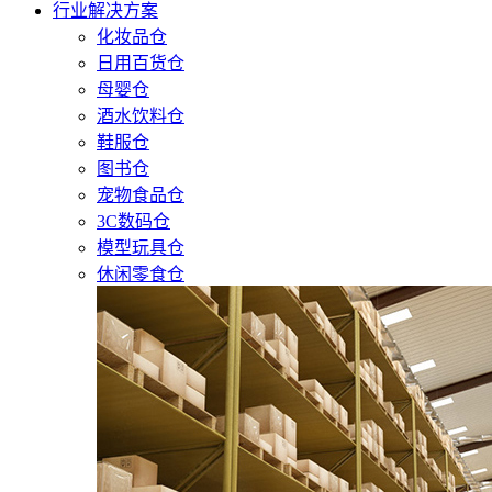
行业解决方案
化妆品仓
日用百货仓
母婴仓
酒水饮料仓
鞋服仓
图书仓
宠物食品仓
3C数码仓
模型玩具仓
休闲零食仓