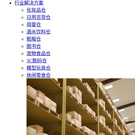
行业解决方案
化妆品仓
日用百货仓
母婴仓
酒水饮料仓
鞋服仓
图书仓
宠物食品仓
3C数码仓
模型玩具仓
休闲零食仓