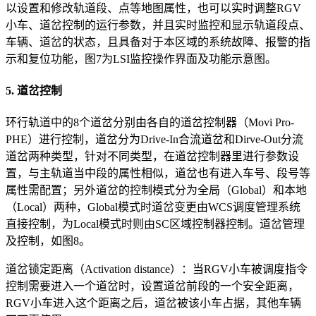
以设置和修改轨道段、点等地图属性，也可以实时调整RGV
小车、道岔控制的运行参数，并且实时监控和显示轨道段点、
车辆、道岔的状态，且具备对于本区域的系统故障、报警的指
示和复位功能，图7为LSI监控操作界面及功能示意图。
5. 道岔控制
环行轨道中的8个道岔分别由各自的道岔控制器（Movi Pro-
PHE）进行控制，道岔分为Drive-In合流道岔和Dirve-Out分流
道岔两种类型，针对不同类型，在道岔控制器里进行参数设
置，与主轨道当中段的属性相似，道岔也有进入车号、段号等
属性需配置；另外道岔的控制模式分为全局（Global）和本地
（Local）两种，Global模式时道岔变更由WCS调度管理系统
直接控制，为Local模式时则由SC区域控制器控制。道岔管理
及控制，如图8。
道岔锁定距离（Activation distance）：当RGV小车被调度指令
控制需要进入一个道岔时，设置道岔前段的一个安全距离，
RGV小车进入这个距离之后，道岔被该小车占据，其他车辆