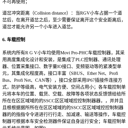
不可再使用；
道岔冲突距离（Collision distance）：当RGV小车占据一个道
岔后，在离开道岔之后，至少需要保证离开这个安全距离后，
道岔才能允许另一个小车进入道岔。
6. 车载控制
系统内所有R G V小车均使用Movi Pro-PHC车载控制器，其采
用高度集成化设计和安装，是集成了PLC控制器、通讯处理
器、位置采集接口、数字量IO接口、变频驱动等的紧凑型单
元，其集成化程度高，接口丰富（SBUS、Ether Net、Profi
Bus、Profi Net、CAN等），接口全部采用IP67插接件连接方
式，防护等级高，电气安装方便、空间占用小；各车载控制单
元将本车的位置、载货、空载、故障等各项状态反馈馈给给所
所在在区区域域的的SSCC区区域域控控制制器器，，并并且
且根根据据所所在在区区域域的的SSCC区区域域控控制制器
器的的指指令令进进行行行走、加减速、输送等操作，车载控
制器可根据本车安全检测器件保证自身运行安全；车载控制单