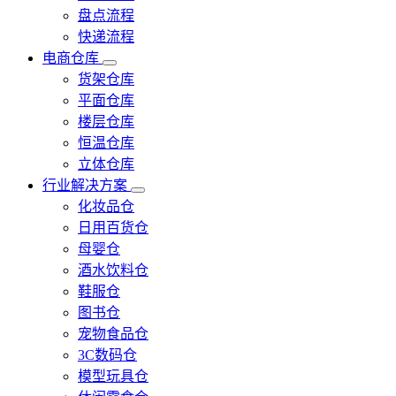
盘点流程
快递流程
电商仓库
货架仓库
平面仓库
楼层仓库
恒温仓库
立体仓库
行业解决方案
化妆品仓
日用百货仓
母婴仓
酒水饮料仓
鞋服仓
图书仓
宠物食品仓
3C数码仓
模型玩具仓