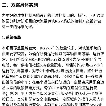
三、方案具体实施
为更好叙述本控制系统设计的上述控制目的、特征，下面通过
附图分别对该项目的大流量转轨RGV系统的控制方案设计做
进一步的详细阐述。
1. 系统布局
本项目覆盖区域较大，RGV小车的数量较多，对轨道系统的
供电要求较高，为确保所有运行区域的车辆供电可靠、运行正
常，我们将整个860米RGV的运行轨道划分为A～N的14个供
电段，每个供电段按照60A容量配电，可保障约20辆RGV小车
运行的供电需求，对于2个维修段也进行独立供电；整个环行
轨道被6个道岔划分成5个逻辑环线，另外2个道岔用于移载进
出维修段的小车；在每个道岔前段轨道的一定距离采用配合道
岔状态的联锁供电方式，确保RGV车辆在道岔位置运行安
全；在项目平面内各个库区设置有4部安全门以及若干个急停
按钮盒，其分别配合安全电路完成一定区域内的操作人员人身
安全以及车辆运行安全；本项目RGV车辆均采用基于SWG波