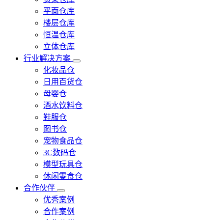
平面仓库
楼层仓库
恒温仓库
立体仓库
行业解决方案
化妆品仓
日用百货仓
母婴仓
酒水饮料仓
鞋服仓
图书仓
宠物食品仓
3C数码仓
模型玩具仓
休闲零食仓
合作伙伴
优秀案例
合作案例