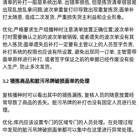
清单的补打一般是系统出单, 出错率很低, 但是拣货清单很容易
出现乱放乱拿问题;波次单重复打印导致出现重复拣货;面单补
打太随意, 造成二次发货, 严重损失货主利益和企业形象。
优化:严格要求生产组播种时注意清单放置正确位置;波次单补
打时需要确认之前的波次单被销毁, 或者遗失的波次单没有其
他人拣货;面单遗失后补打一定要有主管以上的人员签字负责,
补打系统的权限也应该有所设置, 避免出现同一订单, 主管需带
面单原样进行补打, 或者签字保证之前的单据已经作废没有投
入生产, 防止多次发货。
3.2 错拣商品和脏污吊牌破损面单的处理
复核播种时可以看出其中的错拣漏拣, 复核人员的随意放置经
常导致了商品的丢失。脏污吊牌的补打也没有固定人员进行处
理。
优化:库内应该设置专门的区域专门的人员处理。在处理过程
中发现的脏污吊牌破损面单都可以集中在这里进行异常处理。