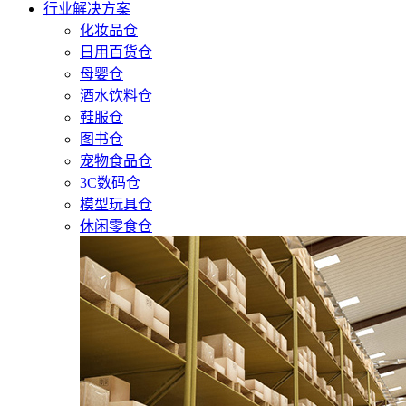
行业解决方案
化妆品仓
日用百货仓
母婴仓
酒水饮料仓
鞋服仓
图书仓
宠物食品仓
3C数码仓
模型玩具仓
休闲零食仓