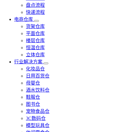
盘点流程
快递流程
电商仓库
货架仓库
平面仓库
楼层仓库
恒温仓库
立体仓库
行业解决方案
化妆品仓
日用百货仓
母婴仓
酒水饮料仓
鞋服仓
图书仓
宠物食品仓
3C数码仓
模型玩具仓