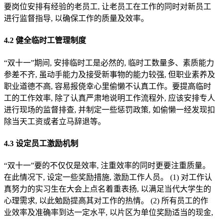
要岗位安排有经验的老员工, 让老员工在工作的同时对新员工
进行监督指导, 以确保工作的质量及效率。
4.2 健全临时工管理制度
“双十一”期间, 安排临时工是必然的, 临时工数量多、素质能力
参差不齐, 虽动手能力及接受新事物的能力较强, 但职业素养及
职业道德不高, 容易报侥幸心里偷懒不认真工作。要提高临时
工的工作效率, 除了认真严肃地说明工作流程外, 应该安排专人
进行现场的监督排查, 并制定一些惩罚政策, 如偷懒一经发现扣
除当天工资或者立马辞退等。
4.3 设定员工激励机制
“双十一”要的不仅仅是效率, 注重效率的同时更要注重质量。
在此情况下, 设定一些奖励措施, 激励工作人员。 (1) 对工作认
真努力的实习生在大会上点名着重表扬, 以满足当代大学生的
心理需求, 以此勉励提高其对工作的热情。 (2) 所有员工的作
业效率及准确率到达一定水平, 以片区为单位奖励适当的现金,