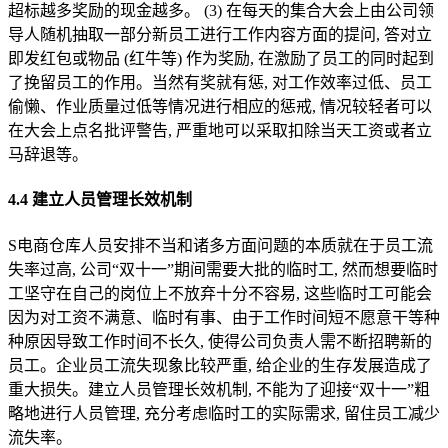
超标越多奖励的现金越多。 (3) 在每天的集合大会上由公司领
导人随机抽取一部分新员工进行工作内容方面的提问, 答对立
即发红包或物品 (红牛等) 作为奖励, 在激励了员工的同时起到
了挽留员工的作用。当然有奖就有惩, 对工作效率过低、员工
偷懒、作业质量过低等情况进行相应的惩戒, 情况较轻者可以
在大会上点名批评警告, 严重地可以采取扣除当天工资或者立
马辞退等。
4.4 建立人员管理长效机制
S电商仓库人员安排不当和诸多方面问题的本质就在于员工流
失率过高, 公司“双十一”期间需要大批的临时工, 然而想要临时
工坚守在自己的岗位上不放弃十分不容易, 这些临时工可能会
因为对工资不满意、临时有事、由于工作时间短不愿意干等种
种原因导致工作时间不长久, 使得公司负责人需不断招聘新的
员工。企业员工流失现象比较严重, 给企业的生存发展造成了
重大损失。建立人员管理长效机制, 不能为了迎接“双十一”粗
略地进行人员管理, 充分考虑临时工的实际需求, 留住员工减少
流失率。