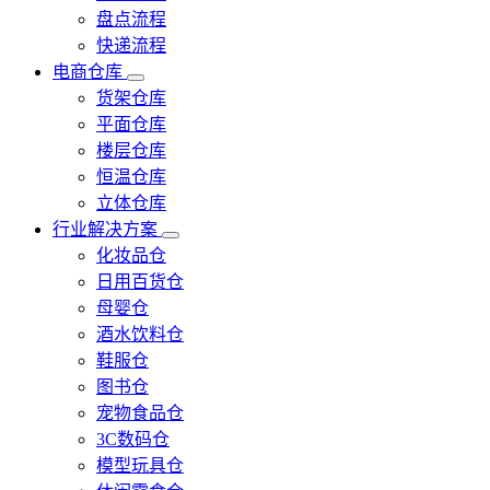
盘点流程
快递流程
电商仓库
货架仓库
平面仓库
楼层仓库
恒温仓库
立体仓库
行业解决方案
化妆品仓
日用百货仓
母婴仓
酒水饮料仓
鞋服仓
图书仓
宠物食品仓
3C数码仓
模型玩具仓