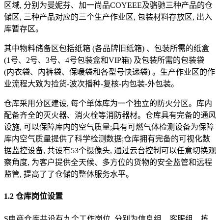
区域, 分别为曼妮芬、加一尚品COYEEE及骆驰三种产品的仓
储区, 三种产品对应的三个生产作业区, 包装材料存放区, 出入
库暂存区。
其中物料储备区包括纸箱 (各品牌旧纸箱) 、包装所需的纸盒
(1号、2号、3号、4号包装盒和VIP箱) 及包装所需的包装袋
(内衣袋、内裤袋、保暖袋和各型号快递袋) 。生产作业区的作
业流程大致为捡货-波次播种-复核-内包装-外包装。
仓库采用分区建设, 每个单体库为一个独立的防火分区。库内
配备齐全的灭火器、消火栓等消防器材。仓库具有完备的通风
设施, 可以保障库内的空气质量;具有可燃气体检测设备为保障
库内空气质量提供了科学检测数据;仓库拥有完备的可视化数
据监控设备, 共设有53个摄像头, 通过云台控制可以任意切换观
察角度, 为客户提供全天候、多方位的货物的安全监管和远程
监管, 提高了了仓储的整体服务水平。
1.2 仓库岗位设置
S电商仓库共设有九个工作岗位, 分别为信息组、客服组、拣