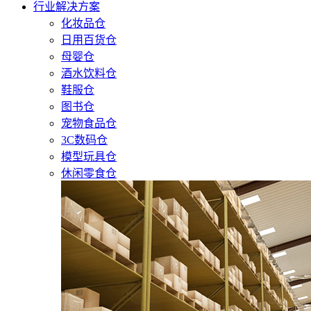
行业解决方案
化妆品仓
日用百货仓
母婴仓
酒水饮料仓
鞋服仓
图书仓
宠物食品仓
3C数码仓
模型玩具仓
休闲零食仓