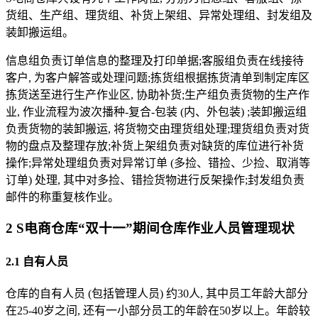
货组、生产组、理货组、补货上架组、异常处理组、封发组及
装卸搬运组。
信息组负责订单信息的整理及打印单据;客服组负责在线接待
客户, 为客户解答或处理问题;拣货组根据拣货清单到制定库区
拣货送至进行生产作业区, 协助补货;生产组负责货物的生产作
业, 作业流程为波次播种-复合-包装 (内、外包装) ;装卸搬运组
负责货物的装卸搬运, 将货物交由理货组处理;理货组负责对货
物的盘点及整理存放;补货上架组负责对缺货的库位进行补货
操作;异常处理组负责对异常订单 (多捡、错捡、少捡、取消等
订单) 处理, 其中对多捡、错捡货物进行反架操作;封发组负责
邮件的称重复核作业。
2 S电商仓库“双十一”期间仓库作业人员管理现状
2.1 自有人员
仓库的自有人员 (包括管理人员) 约30人, 其中员工年龄大部分
在25-40岁之间, 还有一小部分员工的年龄在50岁以上。年龄较