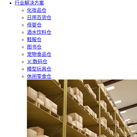
行业解决方案
化妆品仓
日用百货仓
母婴仓
酒水饮料仓
鞋服仓
图书仓
宠物食品仓
3C数码仓
模型玩具仓
休闲零食仓