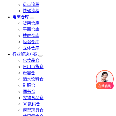
盘点流程
快递流程
电商仓库
货架仓库
平面仓库
楼层仓库
恒温仓库
立体仓库
行业解决方案
化妆品仓
日用百货仓
母婴仓
酒水饮料仓
鞋服仓
图书仓
宠物食品仓
3C数码仓
模型玩具仓