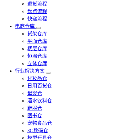
退货流程
盘点流程
快递流程
电商仓库
货架仓库
平面仓库
楼层仓库
恒温仓库
立体仓库
行业解决方案
化妆品仓
日用百货仓
母婴仓
酒水饮料仓
鞋服仓
图书仓
宠物食品仓
3C数码仓
模型玩具仓