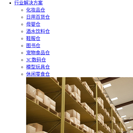
行业解决方案
化妆品仓
日用百货仓
母婴仓
酒水饮料仓
鞋服仓
图书仓
宠物食品仓
3C数码仓
模型玩具仓
休闲零食仓