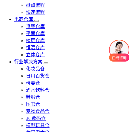
盘点流程
快递流程
电商仓库
货架仓库
平面仓库
楼层仓库
恒温仓库
立体仓库
行业解决方案
化妆品仓
日用百货仓
母婴仓
酒水饮料仓
鞋服仓
图书仓
宠物食品仓
3C数码仓
模型玩具仓